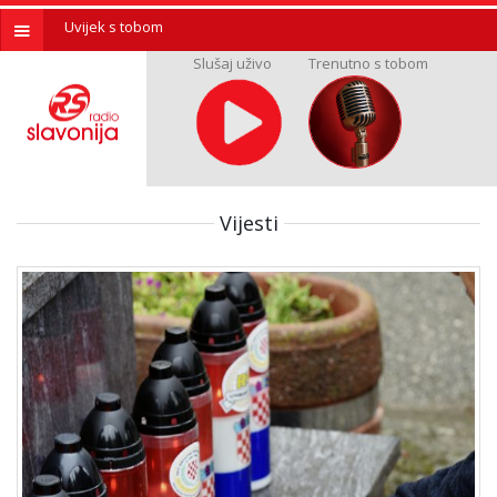
Uvijek s tobom
Slušaj uživo
Trenutno s tobom
Vijesti