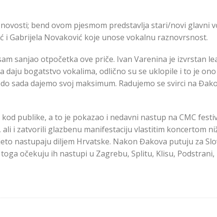
 novosti; bend ovom pjesmom predstavlja stari/novi glavni
ić i Gabrijela Novaković koje unose vokalnu raznovrsnost.
am sanjao otpočetka ove priče. Ivan Varenina je izvrstan le
na daju bogatstvo vokalima, odlično su se uklopile i to je on
ao i do sada dajemo svoj maksimum. Radujemo se svirci na Đa
azi kod publike, a to je pokazao i nedavni nastup na CMC fest
ali i zatvorili glazbenu manifestaciju vlastitim koncertom niž
 ljeto nastupaju diljem Hrvatske. Nakon Đakova putuju za Slo
ga očekuju ih nastupi u Zagrebu, Splitu, Klisu, Podstrani, 