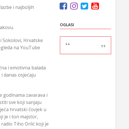
azbe i najboljih
OGLASI
Đakovu.
i Sokolovi, Hrvatske
pregleda na YouTube
žna i emotivna balada
i i danas osjećaju
se godinama zavarava i
titi sve koji sanjaju
jeća hrvatski čovjek u
 je i ton majstor,
adio Tiho Orlić koji je