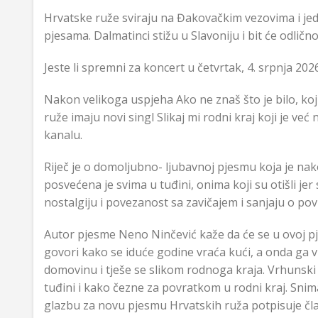
Hrvatske ruže sviraju na Đakovačkim vezovima i jedn
pjesama. Dalmatinci stižu u Slavoniju i bit će odlično
Jeste li spremni za koncert u četvrtak, 4. srpnja 20
Nakon velikoga uspjeha Ako ne znaš što je bilo, k
ruže imaju novi singl Slikaj mi rodni kraj koji je v
kanalu.
Riječ je o domoljubno- ljubavnoj pjesmu koja je na
posvećena je svima u tuđini, onima koji su otišli jer
nostalgiju i povezanost sa zavičajem i sanjaju o po
Autor pjesme Neno Ninčević kaže da će se u ovoj pj
govori kako se iduće godine vraća kući, a onda ga vrij
domovinu i tješe se slikom rodnoga kraja. Vrhunski 
tuđini i kako čezne za povratkom u rodni kraj. Snim
glazbu za novu pjesmu Hrvatskih ruža potpisuje član