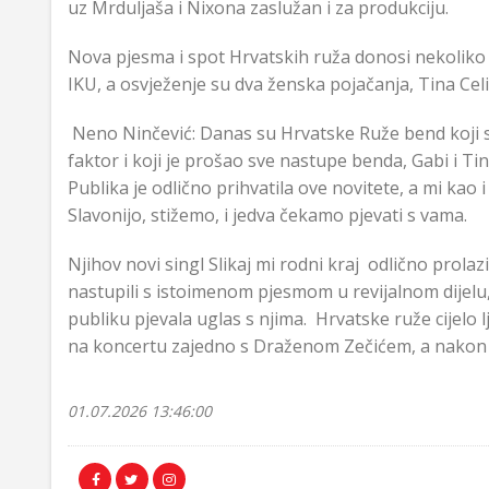
uz Mrduljaša i Nixona zaslužan i za produkciju.
Nova pjesma i spot Hrvatskih ruža donosi nekoliko
IKU, a osvježenje su dva ženska pojačanja, Tina Cel
Neno Ninčević: Danas su Hrvatske Ruže bend koji s
faktor i koji je prošao sve nastupe benda, Gabi i Ti
Publika je odlično prihvatila ove novitete, a mi k
Slavonijo, stižemo, i jedva čekamo pjevati s vama.
Njihov novi singl Slikaj mi rodni kraj odlično prol
nastupili s istoimenom pjesmom u revijalnom dijelu, 
publiku pjevala uglas s njima. Hrvatske ruže cijelo
na koncertu zajedno s Draženom Zečićem, a nakon to
01.07.2026 13:46:00