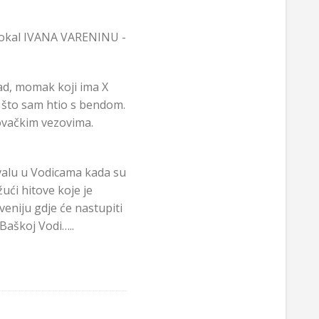
 vokal IVANA VARENINU -
ad, momak koji ima X
o što sam htio s bendom.
kovačkim vezovima.
ivalu u Vodicama kada su
ući hitove koje je
veniju gdje će nastupiti
Baškoj Vodi…..