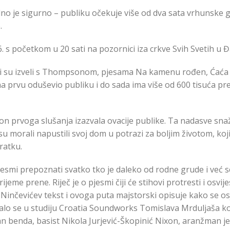
o je sigurno – publiku očekuje više od dva sata vrhunske gl
.
26. s početkom u 20 sati na pozornici iza crkve Svih Svetih u 
oji su izveli s Thompsonom, pjesama Na kamenu rođen, Ćaća 
eć na prvu oduševio publiku i do sada ima više od 600 tisuća 
kon prvoga slušanja izazvala ovacije publike. Ta nadasve sna
 su morali napustili svoj dom u potrazi za boljim životom, koj
vratku.
esmi prepoznati svatko tko je daleko od rodne grude i već 
eme prene. Riječ je o pjesmi čiji će stihovi protresti i osvijes
Ninčevićev tekst i ovoga puta majstorski opisuje kako se os
alo se u studiju Croatia Soundworks Tomislava Mrduljaša koji
 benda, basist Nikola Jurjević-Škopinić Nixon, aranžman je r