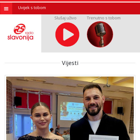
Uvijek s tobom
Slušaj uživo
Trenutno s tobom
Vijesti