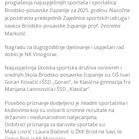
proglašenja najuspješnijih sportaša i sportašica
Brodsko-posavske županije za 2025. godinu. Nazočne
je pozdravio predsjednik Zajednice sportskih udruga i
saveza Brodsko-posavske županije prof. Zvonimir
Markotić.
Nagradu za dugogodišnje djelovanje i uspješan rad
dobio je NK Vinogorac.
Najuspješnija školska sportska društva osnovnih i
srednjih škola Brodsko-posavske županije su: OŠ Ivan
Goran Kovačić i ŠSD „Goran“, te Klasična gimnazija fra
Marijana Lanosovića i ŠSD „Klasičar“.
Posebno priznanje dodjeljeno je mladim sportašima i
klubovima koji su ostvarili iznimne rezultate na
državnim i međunarodnim natjecanjima.
Dobitnici priznanja za darovite sportaše su:
Maja Lovrić i Laura Blažević iz ŽKK Brod na Savi, te
Grgur Peić iz KK Marsonia.