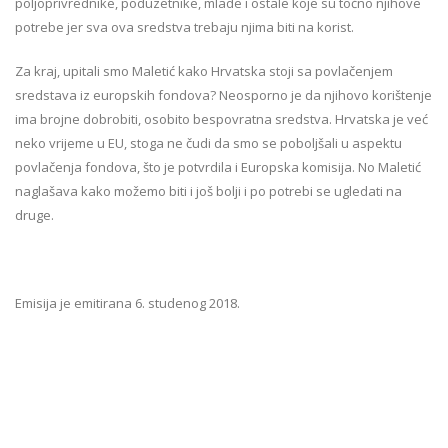
poljoprivrednike, poduzetnike, mlade i ostale koje su točno njihove
potrebe jer sva ova sredstva trebaju njima biti na korist.
Za kraj, upitali smo Maletić kako Hrvatska stoji sa povlačenjem
sredstava iz europskih fondova? Neosporno je da njihovo korištenje
ima brojne dobrobiti, osobito bespovratna sredstva. Hrvatska je već
neko vrijeme u EU, stoga ne čudi da smo se poboljšali u aspektu
povlačenja fondova, što je potvrdila i Europska komisija. No Maletić
naglašava kako možemo biti i još bolji i po potrebi se ugledati na
druge.
Emisija je emitirana 6. studenog 2018.