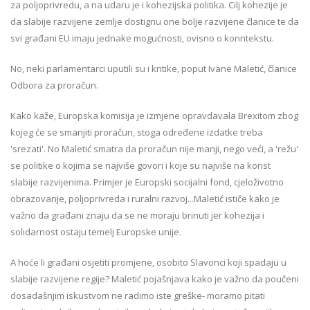
za poljoprivredu, a na udaru je i kohezijska politika. Cilj kohezije je
da slabije razvijene zemlje dostignu one bolje razvijene članice te da
svi građani EU imaju jednake mogućnosti, ovisno o konntekstu.
No, neki parlamentarci uputili su i kritike, poput Ivane Maletić, članice
Odbora za proračun.
Kako kaže, Europska komisija je izmjene opravdavala Brexitom zbog
kojeg će se smanjiti proračun, stoga određene izdatke treba
'srezati'. No Maletić smatra da proračun nije manji, nego veći, a 'režu'
se politike o kojima se najviše govori i koje su najviše na korist
slabije razvijenima. Primjer je Europski socijalni fond, cjeloživotno
obrazovanje, poljoprivreda i ruralni razvoj...Maletić ističe kako je
važno da građani znaju da se ne moraju brinuti jer kohezija i
solidarnost ostaju temelj Europske unije.
A hoće li građani osjetiti promjene, osobito Slavonci koji spadaju u
slabije razvijene regije? Maletić pojašnjava kako je važno da poučeni
dosadašnjim iskustvom ne radimo iste greške- moramo pitati