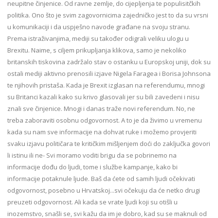
neupitne činjenice. Od ravne zemlje, do cijepljenja te populisitčkih
politika. Ono što je svim zagovornicima zajedničko jest to da su vrsni
u komunikaciji i da uspješno navode građane na svoju stranu.
Prema istraživanjima, mediji su također odigrali veliku ulogu u
Brexitu. Naime, s ciljem prikupljanja klikova, samo je nekoliko
britanskih tiskovina zadržalo stav o ostanku u Europskoj uniji, dok su
ostali mediji aktivno prenosili izjave Nigela Faragea i Borisa Johnsona
te njihovih pristaša. Kada je Brexit izglasan na referendumu, mnogi
su Britanci kazali kako su krivo glasovali jer su bili zavedeni i nisu
znali sve činjenice. Mnogi i danas traže novi referendum. No, ne
treba zaboraviti osobnu odgovornost. A to je da živimo u vremenu
kada su nam sve informacije na dohvat ruke i možemo provjeriti
svaku izjavu političara te kritičkim mišljenjem doći do zaključka govori
li istinu ili ne- Svi moramo voditi brigu da se pobrinemo na
informacije dođu do ljudi, tome i službe kampanje, kako bi
informacije potaknule ljude. Baš da ćete od samih ljudi očekivati
odgovornost, posebno u Hrvatskoj...svi očekuju da će netko drugi
preuzeti odgovornost. Ali kada se vrate ljudi koji su otišli u
inozemstvo, snašli se, svi kažu da im je dobro, kad su se maknuli od