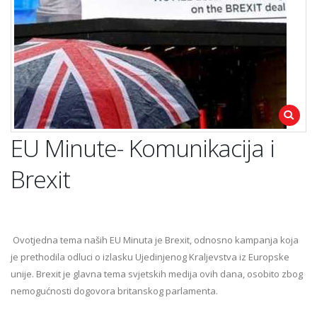
EU Minute- Komunikacija i
Brexit
Ovotjedna tema naših EU Minuta je Brexit, odnosno kampanja koja
je prethodila odluci o izlasku Ujedinjenog Kraljevstva iz Europske
unije. Brexit je glavna tema svjetskih medija ovih dana, osobito zbog
nemogućnosti dogovora britanskog parlamenta.