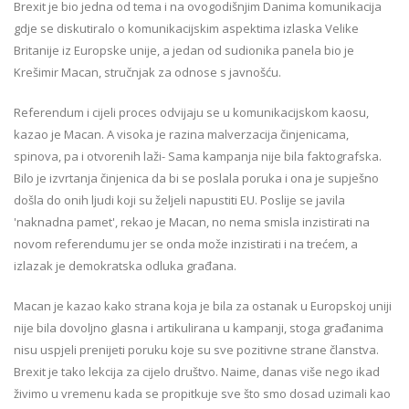
Brexit je bio jedna od tema i na ovogodišnjim Danima komunikacija
gdje se diskutiralo o komunikacijskim aspektima izlaska Velike
Britanije iz Europske unije, a jedan od sudionika panela bio je
Krešimir Macan, stručnjak za odnose s javnošću.
Referendum i cijeli proces odvijaju se u komunikacijskom kaosu,
kazao je Macan. A visoka je razina malverzacija činjenicama,
spinova, pa i otvorenih laži- Sama kampanja nije bila faktografska.
Bilo je izvrtanja činjenica da bi se poslala poruka i ona je supješno
došla do onih ljudi koji su željeli napustiti EU. Poslije se javila
'naknadna pamet', rekao je Macan, no nema smisla inzistirati na
novom referendumu jer se onda može inzistirati i na trećem, a
izlazak je demokratska odluka građana.
Macan je kazao kako strana koja je bila za ostanak u Europskoj uniji
nije bila dovoljno glasna i artikulirana u kampanji, stoga građanima
nisu uspjeli prenijeti poruku koje su sve pozitivne strane članstva.
Brexit je tako lekcija za cijelo društvo. Naime, danas više nego ikad
živimo u vremenu kada se propitkuje sve što smo dosad uzimali kao