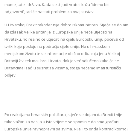
mame, tate i država. Kada se ti ljudi vrate i kažu 'idemo biti
odgovorni', tad će nastati problem za ovaj sustav.
U Hrvatskoj Brexit također nije dobro iskomuniciran. Stječe se dojam
da izlazak Velike Britanije iz Europske unije neće utjecati na
Hrvatsku, no realno će utjecati na cijelu Europsku uniju počevši od
tvrtki koje posluju na području cijele unije. No u hrvatskom
medijskom životu te se informacije obično odbacuju jer u Velikoj
Britaniji živi tek mali broj Hrvata, dok je već odlučeno kako će se
Britancima izaći u susret sa vizama, stoga nećemo imati turistički
odljev.
Po reakcijama hrvatskih političara, stječe se dojam da Brexit i nije
tako važan za nas, a u isto vrijeme se spominje da smo građani
Europske unije ravnopravni sa svima. Nije li to onda kontradiktorno?