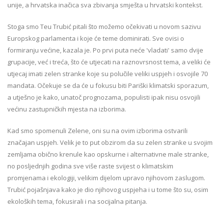
unije, a hrvatska inačica sva zbivanja smješta u hrvatski kontekst.
Stoga smo Teu Trubić pitali što možemo očekivati u novom sazivu
Europskog parlamenta i koje će teme dominirati. Sve ovisi o
formiranju većine, kazala je. Po prvi puta neće 'vladati' samo dvije
grupacije, već i treća, što će utjecati na raznovrsnost tema, a veliki će
utjecaj imati zelen stranke koje su polučile veliki uspjeh i osvojile 70
mandata. Očekuje se da će u fokusu biti Pariški klimatski sporazum,
a utješno je kako, unatoč prognozama, populisti ipak nisu osvojili
većinu zastupničkih mjesta na izborima.
Kad smo spomenuli Zelene, oni su na ovim izborima ostvarili
značajan uspjeh. Velik je to put obzirom da su zelen stranke u svojim
zemljama obično krenule kao opskurne i alternativne male stranke,
no posljednjih godina sve više raste svijest o klimatskim
promjenama i ekologiji, velikim dijelom upravo njihovom zaslugom.
Trubić pojašnjava kako je dio njihovog uspjeha i u tome što su, osim
ekoloških tema, fokusirali i na socijalna pitanja.