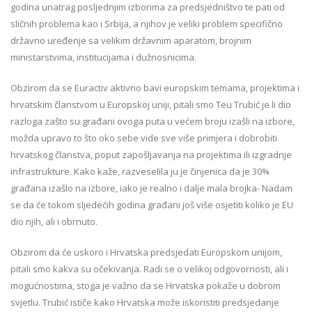
godina unatrag posljednjim izborima za predsjedništvo te pati od
sličnih problema kao i Srbija, a njihov je veliki problem specifično
državno uređenje sa velikim državnim aparatom, brojnim
ministarstvima, institucijama i dužnosnicima.
Obzirom da se Euractiv aktivno bavi europskim temama, projektima i
hrvatskim članstvom u Europskoj uniji, pitali smo Teu Trubić je li dio
razloga zašto su građani ovoga puta u većem broju izašli na izbore,
možda upravo to što oko sebe vide sve više primjera i dobrobiti
hrvatskog članstva, poput zapošljavanja na projektima ili izgradnje
infrastrukture. Kako kaže, razveselila ju je činjenica da je 30%
građana izašlo na izbore, iako je realno i dalje mala brojka- Nadam
se da će tokom sljedećih godina građani još više osjetiti koliko je EU
dio njih, ali i obrnuto.
Obzirom da će uskoro i Hrvatska predsjedati Europskom unijom,
pitali smo kakva su očekivanja. Radi se o velikoj odgovornosti, ali i
mogućnostima, stoga je važno da se Hrvatska pokaže u dobrom
svjetlu. Trubić ističe kako Hrvatska može iskoristiti predsjedanje