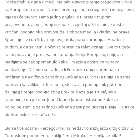
Posljednjih je dana u medijima bilo aktivno pitanje pregovora Srbije
sa Europskom unijom. Naime, prema pisanju srbijanskih medija, ovaj
mjesec će otvoriti samo jedno poglavlje u pretpristupnim
pregovorima, a posljednji europski izvještaj o Srbiji bio je dosta
kritičan, osobito oko pravosuđa, slobode medija i vladavine prava.
Spominje se i da Srbija nije osigurala puno suradnju s Haaškim
sudom, a da se ratni zločini i Srebrenica relativiziraju. Sve to utječe
na usporavanje procesa pristupanja Srbije Europskoj uniji, a u
medijima se čak spomenulo kako Hrvatska opstruira njihovo
priključenje. O čemu se radi i je li Europska unija spremna za
proširenje na države zapadnog Balkana?- Europska unija se sama
suočava sa velikim reformama, što stavlja pod upitnik potrebu
daljnjeg širenja, osobito zbog Brexita, kazala je Trubić, iako
napominje da je i sam Jean Claude Juncker istaknuo kako će
pojedine zemlje zapadnog Balkana pasti pod utjecaj Rusije ili Turske,
ukoliko uskoro ne uđu u EU.
Što se tiče Bosne i Hercegovine, na nedavnom izvješću o toj državi u
Europskom parlamentu, zaključeno je kako se zemlja vratila 5