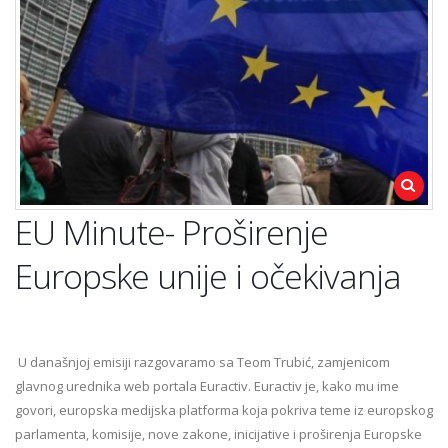
EU Minute- Proširenje
Europske unije i očekivanja
U današnjoj emisiji razgovaramo sa Teom Trubić, zamjenicom
glavnog urednika web portala Euractiv. Euractiv je, kako mu ime
govori, europska medijska platforma koja pokriva teme iz europskog
parlamenta, komisije, nove zakone, inicijative i proširenja Europske