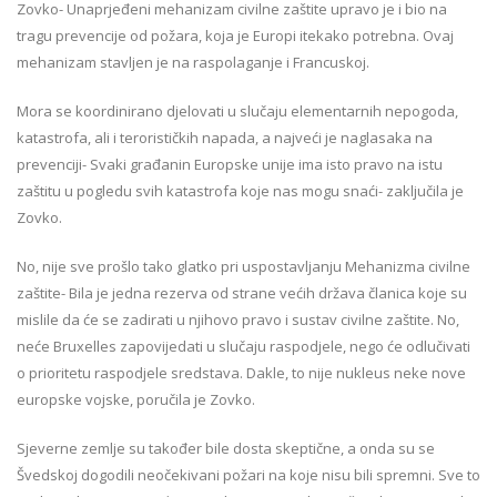
Zovko- Unaprjeđeni mehanizam civilne zaštite upravo je i bio na
tragu prevencije od požara, koja je Europi itekako potrebna. Ovaj
mehanizam stavljen je na raspolaganje i Francuskoj.
Mora se koordinirano djelovati u slučaju elementarnih nepogoda,
katastrofa, ali i terorističkih napada, a najveći je naglasaka na
prevenciji- Svaki građanin Europske unije ima isto pravo na istu
zaštitu u pogledu svih katastrofa koje nas mogu snaći- zaključila je
Zovko.
No, nije sve prošlo tako glatko pri uspostavljanju Mehanizma civilne
zaštite- Bila je jedna rezerva od strane većih država članica koje su
mislile da će se zadirati u njihovo pravo i sustav civilne zaštite. No,
neće Bruxelles zapovijedati u slučaju raspodjele, nego će odlučivati
o prioritetu raspodjele sredstava. Dakle, to nije nukleus neke nove
europske vojske, poručila je Zovko.
Sjeverne zemlje su također bile dosta skeptične, a onda su se
Švedskoj dogodili neočekivani požari na koje nisu bili spremni. Sve to