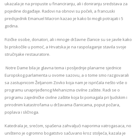
ukazala je na propuste u financiranju, ali i doniranju sredstava za
pojedine događaje. Radovi na obnovi su počeli, a francuski
predsjednik Emanuel Macron kazao je kako bi mogli potrajati i 5
godina.
Fizičke osobe, donatori, ali i mnoge državne članice su se javile kako
bi priskočile u pomoć, a Hrvatska je na raspolaganje stavila svoje
stručnjake restauratore.
Notre Dame bila je glavna tema i posljednje planarne sjednice
Europskog parlamenta u ovome sazovu, a o tome smo razgovarali
sa zastupnicom Željanom Zovko koja nam je ispričala nešto više o
programu unaprijeđenog Mehanizma civilne zaštite. Radi se o
programu zajedničke civilne zaštite koja bi pomagala pri ljudskim i
prirodnim katastrofama u državama članicama, poput požara,
poplava i sličnoga.
Katedrala je, srećom, spašena zahvaljući naporima vatrogasaca, no
uništeno je ogromno bogatstvo sačuvano kroz stoljeća, kazala je