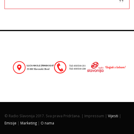
© Radio Slavonija 2017. Sva prava Pridržana. |
Impressum |
Vijesti
|
Emisije
|
Marketing
|
O nama