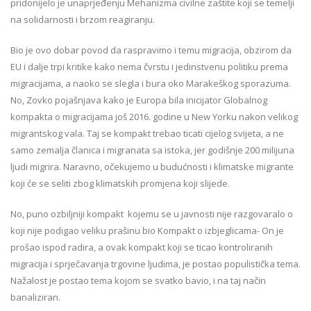
pridonijelo je unaprjeđenju Mehanizma civilne zaštite koji se temelji
na solidarnosti i brzom reagiranju.
Bio je ovo dobar povod da raspravimo i temu migracija, obzirom da
EU i dalje trpi kritike kako nema čvrstu i jedinstvenu politiku prema
migracijama, a naoko se slegla i bura oko Marakeškog sporazuma.
No, Zovko pojašnjava kako je Europa bila inicijator Globalnog
kompakta o migracijama još 2016. godine u New Yorku nakon velikog
migrantskog vala. Taj se kompakt trebao ticati cijelog svijeta, a ne
samo zemalja članica i migranata sa istoka, jer godišnje 200 milijuna
ljudi migrira. Naravno, očekujemo u budućnosti i klimatske migrante
koji će se seliti zbog klimatskih promjena koji slijede.
No, puno ozbiljniji kompakt kojemu se u javnosti nije razgovaralo o
koji nije podigao veliku prašinu bio Kompakt o izbjeglicama- On je
prošao ispod radira, a ovak kompakt koji se ticao kontroliranih
migracija i sprječavanja trgovine ljudima, je postao populistička tema.
Nažalost je postao tema kojom se svatko bavio, i na taj način
banaliziran.