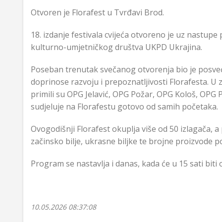
Otvoren je Florafest u Tvrđavi Brod.
18. izdanje festivala cvijeća otvoreno je uz nastupe
kulturno-umjetničkog društva UKPD Ukrajina.
Poseban trenutak svečanog otvorenja bio je posve
doprinose razvoju i prepoznatljivosti Florafesta. U
primili su OPG Jelavić, OPG Požar, OPG Kološ, OPG 
sudjeluje na Florafestu gotovo od samih početaka.
Ovogodišnji Florafest okuplja više od 50 izlagača, a p
začinsko bilje, ukrasne biljke te brojne proizvode 
Program se nastavlja i danas, kada će u 15 sati bit
10.05.2026 08:37:08