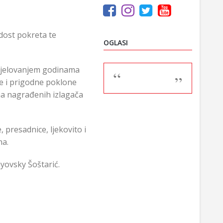
adost pokreta te
OGLASI
udjelovanjem godinama
ce i prigodne poklone
na nagrađenih izlagača
, presadnice, ljekovito i
na.
nyovsky Šoštarić.