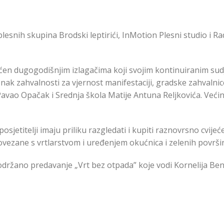
 plesnih skupina Brodski leptirići, InMotion Plesni studio i R
ćen dugogodišnjim izlagačima koji svojim kontinuiranim s
 znak zahvalnosti za vjernost manifestaciji, gradske zahvalni
Pavao Opačak i Srednja škola Matije Antuna Reljkovića. Veći
osjetitelji imaju priliku razgledati i kupiti raznovrsno cvijeće
povezane s vrtlarstvom i uređenjem okućnica i zelenih površi
i održano predavanje „Vrt bez otpada” koje vodi Kornelija Be