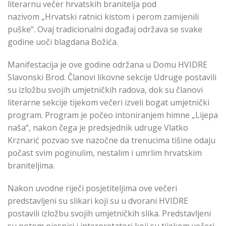
literarnu večer hrvatskih branitelja pod
nazivom „Hrvatski ratnici kistom i perom zamijenili
puške“. Ovaj tradicionalni događaj održava se svake
godine uoči blagdana Božića.
Manifestacija je ove godine održana u Domu HVIDRE
Slavonski Brod. Članovi likovne sekcije Udruge postavili
su izložbu svojih umjetničkih radova, dok su članovi
literarne sekcije tijekom večeri izveli bogat umjetnički
program. Program je počeo intoniranjem himne „Lijepa
naša“, nakon čega je predsjednik udruge Vlatko
Krznarić pozvao sve nazočne da trenucima tišine odaju
počast svim poginulim, nestalim i umrlim hrvatskim
braniteljima.
Nakon uvodne riječi posjetiteljima ove večeri
predstavljeni su slikari koji su u dvorani HVIDRE
postavili izložbu svojih umjetničkih slika. Predstavljeni
su potom pjesnici i interpretatori koji su tijekom večeri