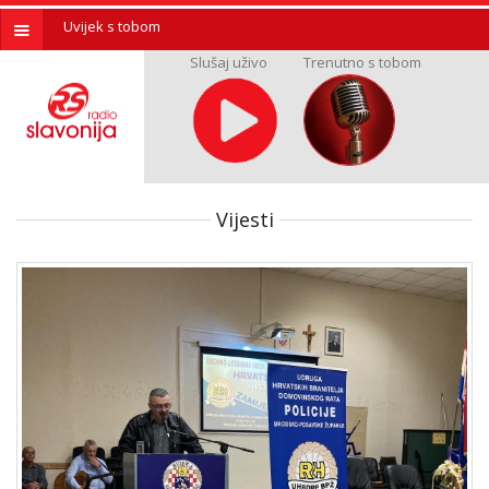
Uvijek s tobom
Slušaj uživo
Trenutno s tobom
Vijesti