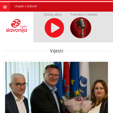
Uvijek s tobom
Slušaj uživo
Trenutno s tobom
Vijesti