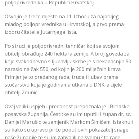
poljoprivrednika u Republici Hrvatskoj.
Osvojio je treće mjesto na 11. Izboru za najboljeg
mladog poljoprivrednika u Hrvatskoj, a prvo prema
izboru čitatelja Jutarnjega lista.
Po struci je poljoprivredni tehničar koji sa svojom
obitelji obrađuje 240 hektara zemlje. A broj goveda za
koje svakodnevno s ljubavlju skrbe je s nekadašnjih 50
naraslo na čak 550, od kojih je 200 mliječnih krava.
Primjer je to predanog rada, truda i ljubav prema
stočarstvu koja je godinama utkana u DNK-a cijele
obitelji Zdunić.
Ovaj veliki uspjeh i predanost prepoznala je i Brodsko-
posavska županija. Čestitke su im uputili i župan dr. sc.
Danijel Marušić te zamjenik Markom Šimićem. Istaknuli
su kako su upravo priče poput ovih pokazatelj snage
naše županije te su im zahvalili na svemu što rade.