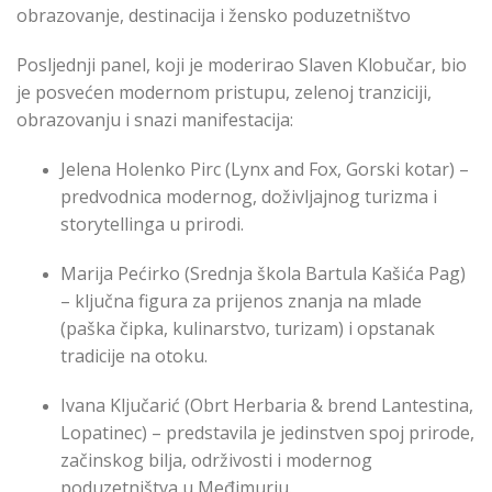
obrazovanje, destinacija i žensko poduzetništvo
Posljednji panel, koji je moderirao Slaven Klobučar, bio
je posvećen modernom pristupu, zelenoj tranziciji,
obrazovanju i snazi manifestacija:
Jelena Holenko Pirc (Lynx and Fox, Gorski kotar) –
predvodnica modernog, doživljajnog turizma i
storytellinga u prirodi.
Marija Pećirko (Srednja škola Bartula Kašića Pag)
– ključna figura za prijenos znanja na mlade
(paška čipka, kulinarstvo, turizam) i opstanak
tradicije na otoku.
Ivana Ključarić (Obrt Herbaria & brend Lantestina,
Lopatinec) – predstavila je jedinstven spoj prirode,
začinskog bilja, održivosti i modernog
poduzetništva u Međimurju.