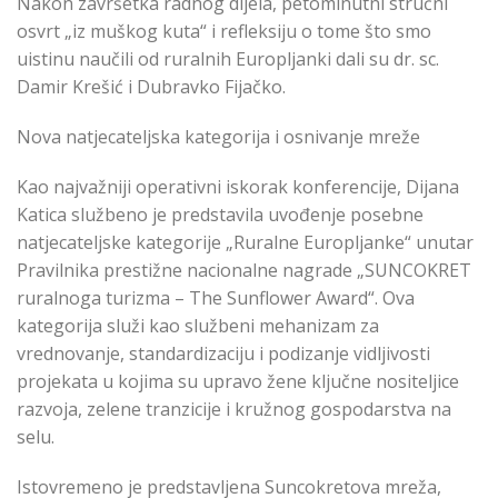
Nakon završetka radnog dijela, petominutni stručni
osvrt „iz muškog kuta“ i refleksiju o tome što smo
uistinu naučili od ruralnih Europljanki dali su dr. sc.
Damir Krešić i Dubravko Fijačko.
Nova natjecateljska kategorija i osnivanje mreže
Kao najvažniji operativni iskorak konferencije, Dijana
Katica službeno je predstavila uvođenje posebne
natjecateljske kategorije „Ruralne Europljanke“ unutar
Pravilnika prestižne nacionalne nagrade „SUNCOKRET
ruralnoga turizma – The Sunflower Award“. Ova
kategorija služi kao službeni mehanizam za
vrednovanje, standardizaciju i podizanje vidljivosti
projekata u kojima su upravo žene ključne nositeljice
razvoja, zelene tranzicije i kružnog gospodarstva na
selu.
Istovremeno je predstavljena Suncokretova mreža,