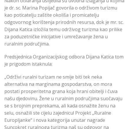
Nakon otvaranja uslijedila su uvodna izlaganja u kojima
je dr. sc. Marina Popijač govorila o održivom turizmu
kao poticatelju zaštite okoliša i promicatelju
odgovornog korištenja prirodnih resursa, dok je mr. sc.
Dijana Katica izložila temu održivog turizma kao prilike
za poduzetničke inicijative i umrežavanje žena u
ruralnim područjima.
Predsjednica Organizacijskog odbora Dijana Katica tom
je prigodom istaknula:
„Održivi ruralni turizam ne smije biti tek neka
alternativa na marginama gospodarstva, on mora
postati prosperitetna grana koja hrani obitelji i čuva
našu djedovinu. Žene u ruralnim područjima suočavaju
se s brojnim preprekama, ali kada osnažite ženu na
selu, osnažili ste cijelu zajednicu! Projekt „Ruralne
Europljanke“ i nova kategorija unutar nagrade
Suncokret ruralnoga turizma naš su odgovor na