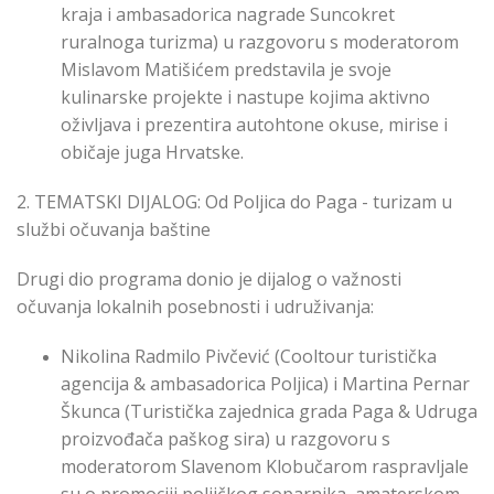
kraja i ambasadorica nagrade Suncokret
ruralnoga turizma) u razgovoru s moderatorom
Mislavom Matišićem predstavila je svoje
kulinarske projekte i nastupe kojima aktivno
oživljava i prezentira autohtone okuse, mirise i
običaje juga Hrvatske.
2. TEMATSKI DIJALOG: Od Poljica do Paga - turizam u
službi očuvanja baštine
Drugi dio programa donio je dijalog o važnosti
očuvanja lokalnih posebnosti i udruživanja:
Nikolina Radmilo Pivčević (Cooltour turistička
agencija & ambasadorica Poljica) i Martina Pernar
Škunca (Turistička zajednica grada Paga & Udruga
proizvođača paškog sira) u razgovoru s
moderatorom Slavenom Klobučarom raspravljale
su o promociji poljičkog soparnika, amaterskom