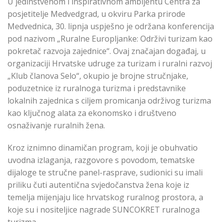
U jedinstvenom i inspirativnom ambijentu Centra za
posjetitelje Medvedgrad, u okviru Parka prirode
Medvednica, 30. lipnja uspješno je održana konferencija
pod nazivom „Ruralne Europljanke: Održivi turizam kao
pokretač razvoja zajednice“. Ovaj značajan događaj, u
organizaciji Hrvatske udruge za turizam i ruralni razvoj
„Klub članova Selo“, okupio je brojne stručnjake,
poduzetnice iz ruralnoga turizma i predstavnike
lokalnih zajednica s ciljem promicanja održivog turizma
kao ključnog alata za ekonomsko i društveno
osnaživanje ruralnih žena.
Kroz iznimno dinamičan program, koji je obuhvatio
uvodna izlaganja, razgovore s povodom, tematske
dijaloge te stručne panel-rasprave, sudionici su imali
priliku čuti autentična svjedočanstva žena koje iz
temelja mijenjaju lice hrvatskog ruralnog prostora, a
koje su i nositeljice nagrade SUNCOKRET ruralnoga
turizma.