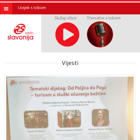
Uvijek s tobom
Slušaj uživo
Trenutno s tobom
Vijesti