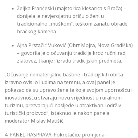
Željka Frančeski (majstorica klesarica s Brača) –
donijela je nevjerojatnu priču o ženi u
tradicionalno „muškom“, teškom zanatu obrade
bračkog kamena.
Ajna Prstačić Vuković (Obrt Mojra, Nova Gradiška)
– govorila je o očuvanju tradicije kroz ručni rad,
zlatovez, tkanje i izradu tradicijskih predmeta.
„Očuvanje nematerijalne baštine i tradicijskih obrta
izravno ovisi o ljudima na terenu, a ovaj panel je
pokazao da su upravo žene te koje svojom upornošću i
inovativnošću stvaraju novu vrijednost u ruralnom
turizmu, pretvarajući nasljeđe u atraktivan i održiv
turistički proizvod“, istaknuo je nakon panela
moderator Mislav Matišić.
4. PANEL-RASPRAVA: Pokretačice promjena -