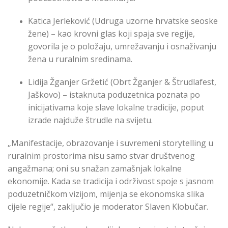
Katica Jerleković (Udruga uzorne hrvatske seoske
žene) – kao krovni glas koji spaja sve regije,
govorila je o položaju, umrežavanju i osnaživanju
žena u ruralnim sredinama.
Lidija Žganjer Gržetić (Obrt Žganjer & Štrudlafest,
Jaškovo) – istaknuta poduzetnica poznata po
inicijativama koje slave lokalne tradicije, poput
izrade najduže štrudle na svijetu.
„Manifestacije, obrazovanje i suvremeni storytelling u
ruralnim prostorima nisu samo stvar društvenog
angažmana; oni su snažan zamašnjak lokalne
ekonomije. Kada se tradicija i održivost spoje s jasnom
poduzetničkom vizijom, mijenja se ekonomska slika
cijele regije“, zaključio je moderator Slaven Klobučar.