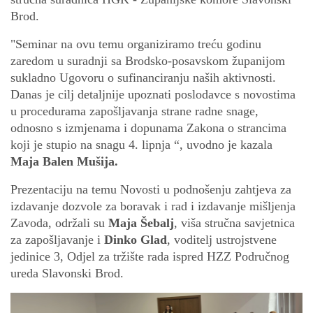
Brod.
"Seminar na ovu temu organiziramo treću godinu
zaredom u suradnji sa Brodsko-posavskom županijom
sukladno Ugovoru o sufinanciranju naših aktivnosti.
Danas je cilj detaljnije upoznati poslodavce s novostima
u procedurama zapošljavanja strane radne snage,
odnosno s izmjenama i dopunama Zakona o strancima
koji je stupio na snagu 4. lipnja “, uvodno je kazala
Maja Balen Mušija.
Prezentaciju na temu Novosti u podnošenju zahtjeva za
izdavanje dozvole za boravak i rad i izdavanje mišljenja
Zavoda, održali su
Maja Šebalj
, viša stručna savjetnica
za zapošljavanje i
Dinko Glad
, voditelj ustrojstvene
jedinice 3, Odjel za tržište rada ispred HZZ Područnog
ureda Slavonski Brod.