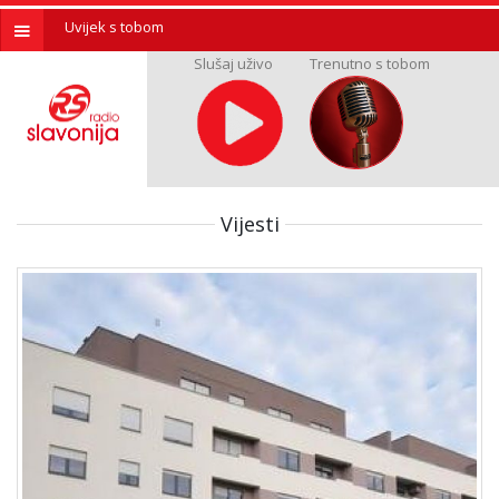
Uvijek s tobom
Slušaj uživo
Trenutno s tobom
Vijesti