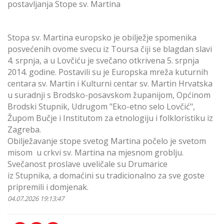
postavljanja Stope sv. Martina
Stopa sv. Martina europsko je obilježje spomenika
posvećenih ovome svecu iz Toursa čiji se blagdan slavi
4. srpnja, a u Lovčiću je svečano otkrivena 5. srpnja
2014. godine. Postavili su je Europska mreža kuturnih
centara sv. Martin i Kulturni centar sv. Martin Hrvatska
u suradnji s Brodsko-posavskom županijom, Općinom
Brodski Stupnik, Udrugom "Eko-etno selo Lovčić",
Župom Bučje i Institutom za etnologiju i folkloristiku iz
Zagreba.
Obilježavanje stope svetog Martina počelo je svetom
misom u crkvi sv. Martina na mjesnom groblju.
Svečanost proslave uveličale su Drumarice
iz Stupnika, a domaćini su tradicionalno za sve goste
pripremili i domjenak.
04.07.2026 19:13:47