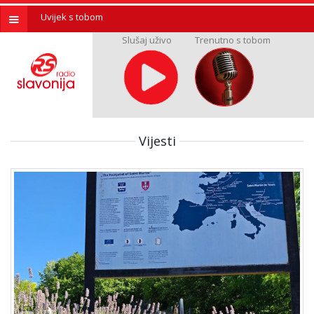
Uvijek s tobom
Slušaj uživo
Trenutno s tobom
Vijesti