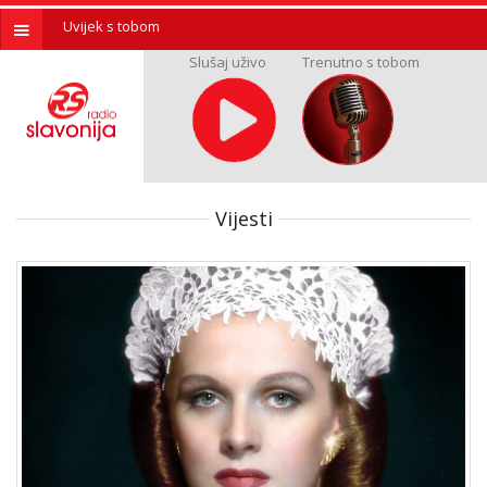
Uvijek s tobom
Slušaj uživo
Trenutno s tobom
Vijesti