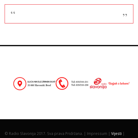
© Radio Slavonija 2017. Sva prava Pridržana. |
Impressum |
Vijesti
|