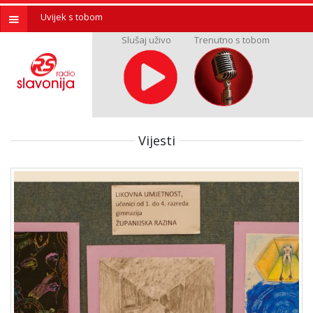
Uvijek s tobom
Slušaj uživo
Trenutno s tobom
Vijesti