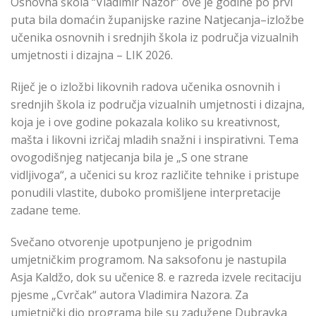
Osnovna škola “Vladimir Nazor” ove je godine po prvi
puta bila domaćin županijske razine Natjecanja–izložbe
učenika osnovnih i srednjih škola iz područja vizualnih
umjetnosti i dizajna – LIK 2026.
Riječ je o izložbi likovnih radova učenika osnovnih i
srednjih škola iz područja vizualnih umjetnosti i dizajna,
koja je i ove godine pokazala koliko su kreativnost,
mašta i likovni izričaj mladih snažni i inspirativni. Tema
ovogodišnjeg natjecanja bila je „S one strane
vidljivoga“, a učenici su kroz različite tehnike i pristupe
ponudili vlastite, duboko promišljene interpretacije
zadane teme.
Svečano otvorenje upotpunjeno je prigodnim
umjetničkim programom. Na saksofonu je nastupila
Asja Kaldžo, dok su učenice 8. e razreda izvele recitaciju
pjesme „Cvrčak“ autora Vladimira Nazora. Za
umjetnički dio programa bile su zadužene Dubravka