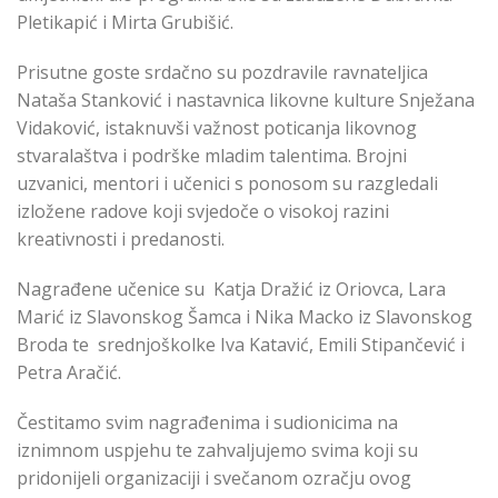
Pletikapić i Mirta Grubišić.
Prisutne goste srdačno su pozdravile ravnateljica
Nataša Stanković i nastavnica likovne kulture Snježana
Vidaković, istaknuvši važnost poticanja likovnog
stvaralaštva i podrške mladim talentima. Brojni
uzvanici, mentori i učenici s ponosom su razgledali
izložene radove koji svjedoče o visokoj razini
kreativnosti i predanosti.
Nagrađene učenice su Katja Dražić iz Oriovca, Lara
Marić iz Slavonskog Šamca i Nika Macko iz Slavonskog
Broda te srednjoškolke Iva Katavić, Emili Stipančević i
Petra Aračić.
Čestitamo svim nagrađenima i sudionicima na
iznimnom uspjehu te zahvaljujemo svima koji su
pridonijeli organizaciji i svečanom ozračju ovog