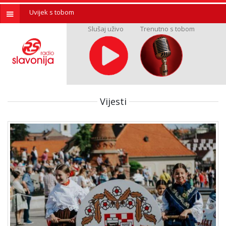
Uvijek s tobom
Slušaj uživo
Trenutno s tobom
Vijesti