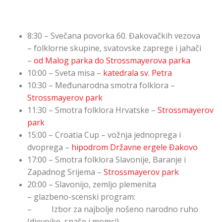
8:30 – Svečana povorka 60. Đakovačkih vezova
– folklorne skupine, svatovske zaprege i jahači
–
od Malog parka do Strossmayerova parka
10:00 – Sveta misa –
katedrala sv. Petra
10:30 – Međunarodna smotra folklora –
Strossmayerov park
11:30 – Smotra folklora Hrvatske –
Strossmayerov
park
15:00 – Croatia Cup – vožnja jednoprega i
dvoprega –
hipodrom Državne ergele Đakovo
17:00 – Smotra folklora Slavonije, Baranje i
Zapadnog Srijema –
Strossmayerov park
20:00 – Slavonijo, zemljo plemenita
– glazbeno-scenski program:
– Izbor za najbolje nošeno narodno ruho
(djevojke, snaše i momci)