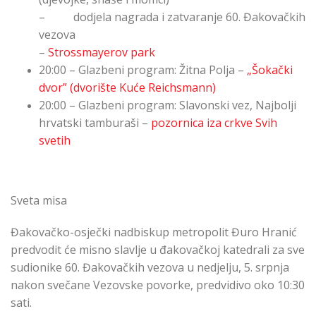
– dodjela nagrada i zatvaranje 60. Đakovačkih
vezova
–
Strossmayerov park
20:00 – Glazbeni program: Žitna Polja –
„Šokački
dvor” (dvorište Kuće Reichsmann)
20:00 – Glazbeni program: Slavonski vez, Najbolji
hrvatski tamburaši –
pozornica iza crkve Svih
svetih
Sveta misa
Đakovačko-osječki nadbiskup metropolit Đuro Hranić
predvodit će misno slavlje u đakovačkoj katedrali za sve
sudionike 60. Đakovačkih vezova u nedjelju, 5. srpnja
nakon svečane Vezovske povorke, predvidivo oko 10:30
sati.