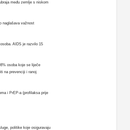
e ubraja među zemlje s niskom
to naglašava važnost
 osoba. AIDS je razvilo 15
 98% osoba koje se liječe
i na prevenciji i ranoj
doma i PrEP-a (profilaksa prije
uge, politike koje osiguravaju