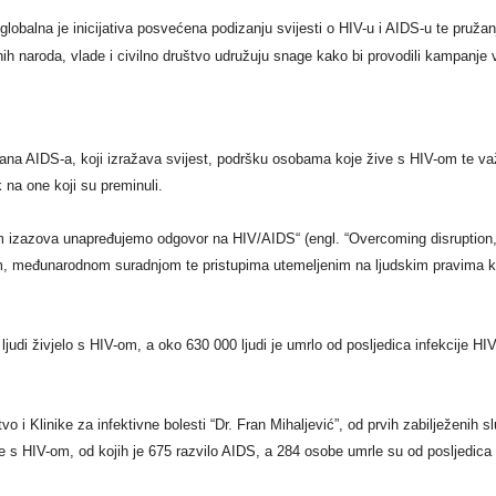
 globalna je inicijativa posvećena podizanju svijesti o HIV-u i AIDS-u te pruž
nih naroda, vlade i civilno društvo udružuju snage kako bi provodili kampanj
ana AIDS-a, koji izražava svijest, podršku osobama koje žive s HIV-om te važn
 na one koji su preminuli.
 izazova unapređujemo odgovor na HIV/AIDS“ (engl. “Overcoming disruption,
jom, međunarodnom suradnjom te pristupima utemeljenim na ljudskim pravima
judi živjelo s HIV-om, a oko 630 000 ljudi je umrlo od posljedica infekcije HI
 Klinike za infektivne bolesti “Dr. Fran Mihaljević”, od prvih zabilježenih s
 s HIV-om, od kojih je 675 razvilo AIDS, a 284 osobe umrle su od posljedica 