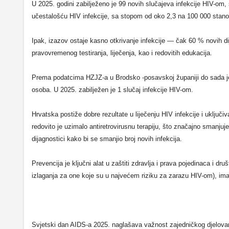
U 2025. godini zabilježeno je 99 novih slučajeva infekcije HIV-om
učestalošću HIV infekcije, sa stopom od oko 2,3 na 100 000 stano
Ipak, izazov ostaje kasno otkrivanje infekcije — čak 60 % novih d
pravovremenog testiranja, liječenja, kao i redovitih edukacija.
Prema podatcima HZJZ-a u Brodsko -posavskoj županiji do sada je z
osoba. U 2025. zabilježen je 1 slučaj infekcije HIV-om.
Hrvatska postiže dobre rezultate u liječenju HIV infekcije i uključ
redovito je uzimalo antiretrovirusnu terapiju, što značajno smanjuje
dijagnostici kako bi se smanjio broj novih infekcija.
Prevencija je ključni alat u zaštiti zdravlja i prava pojedinaca i dr
izlaganja za one koje su u najvećem riziku za zarazu HIV-om), ima
Svjetski dan AIDS-a 2025. naglašava važnost zajedničkog djelovanj