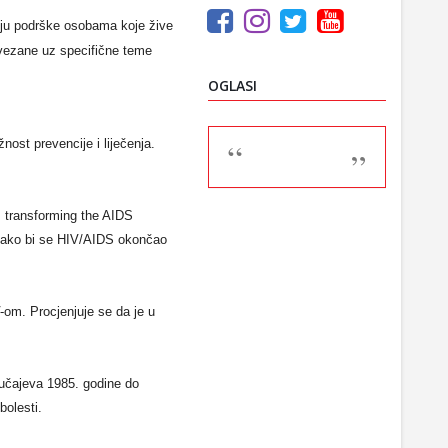
anju podrške osobama koje žive
e vezane uz specifične teme
OGLASI
ost prevencije i liječenja.
 transforming the AIDS
 kako bi se HIV/AIDS okončao
V-om. Procjenjuje se da je u
lučajeva 1985. godine do
bolesti.