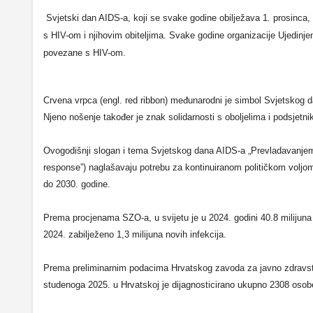
Svjetski dan AIDS-a, koji se svake godine obilježava 1. prosinca,
s HIV-om i njihovim obiteljima. Svake godine organizacije Ujedinje
povezane s HIV-om.
Crvena vrpca (engl. red ribbon) međunarodni je simbol Svjetskog d
Njeno nošenje također je znak solidarnosti s oboljelima i podsjetnik
Ovogodišnji slogan i tema Svjetskog dana AIDS-a „Prevladavanjem
response”) naglašavaju potrebu za kontinuiranom političkom vol
do 2030. godine.
Prema procjenama SZO-a, u svijetu je u 2024. godini 40.8 milijuna l
2024. zabilježeno 1,3 milijuna novih infekcija.
Prema preliminarnim podacima Hrvatskog zavoda za javno zdravstvo i
studenoga 2025. u Hrvatskoj je dijagnosticirano ukupno 2308 osobe