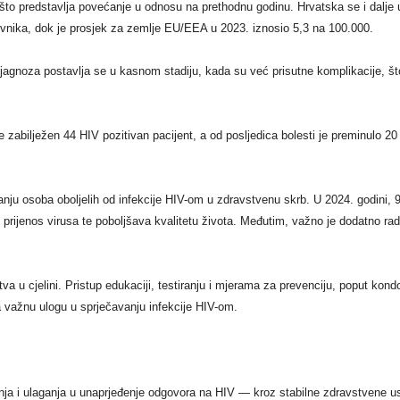
, što predstavlja povećanje u odnosu na prethodnu godinu. Hrvatska se i dalj
vnika, dok je prosjek za zemlje EU/EEA u 2023. iznosio 5,3 na 100.000.
ijagnoza postavlja se u kasnom stadiju, kada su već prisutne komplikacije, š
abilježen 44 HIV pozitivan pacijent, a od posljedica bolesti je preminulo 20
ivanju osoba oboljelih od infekcije HIV-om u zdravstvenu skrb. U 2024. godini,
 prijenos virusa te poboljšava kvalitetu života. Međutim, važno je dodatno radit
uštva u cjelini. Pristup edukaciji, testiranju i mjerama za prevenciju, poput kon
 važnu ulogu u sprječavanju infekcije HIV-om.
a i ulaganja u unaprjeđenje odgovora na HIV — kroz stabilne zdravstvene usl