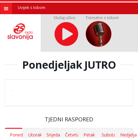
Uvijek s tobom
Slušaj uživo
Trenutno s tobom
Ponedjeljak JUTRO
.
TJEDNI RASPORED
Ponedjeljak
Utorak
Srijeda
Četvrtak
Petak
Subota
Nedjelja