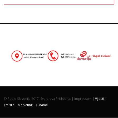
© Radio Slavonija 2017. Sva prava Pridržana. |
Impressum |
Vijesti
|
Emisije
|
Marketing
|
O nama