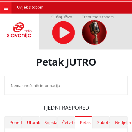
Uvijek s tobom
Slušaj uživo
Trenutno s tobom
Petak JUTRO
Nema unešenih informacija
TJEDNI RASPORED
Ponedjeljak
Utorak
Srijeda
Četvrtak
Petak
Subota
Nedjelja