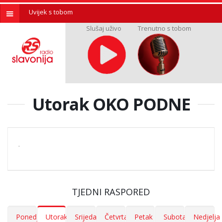
Uvijek s tobom
Slušaj uživo
Trenutno s tobom
Utorak OKO PODNE
.
TJEDNI RASPORED
Ponedjeljak
Utorak
Srijeda
Četvrtak
Petak
Subota
Nedjelja