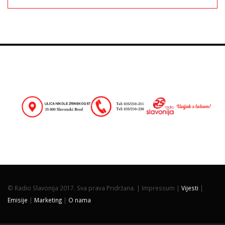
© Radio Slavonija 2017. Sva prava Pridržana. |
Impressum |
Vijesti
|
Emisije
|
Marketing
|
O nama