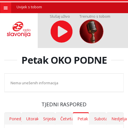
Uvijek s tobom
Slušaj uživo
Trenutno s tobom
Petak OKO PODNE
Nema unešenih informacija
TJEDNI RASPORED
Ponedjeljak
Utorak
Srijeda
Četvrtak
Petak
Subota
Nedjelja